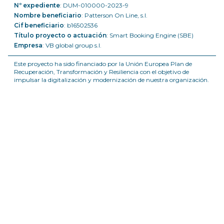
Nº expediente
: DUM-010000-2023-9
Nombre beneficiario
: Patterson On Line, s.l.
Cif beneficiario
: b16502536
Título proyecto o actuación
: Smart Booking Engine (SBE)
Empresa
: VB global group s.l.
Este proyecto ha sido financiado por la Unión Europea Plan de
Recuperación, Transformación y Resiliencia con el objetivo de
impulsar la digitalización y modernización de nuestra organización.