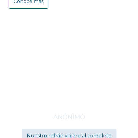
Conoce más
Viajar es la única cosa
que compras y que hace
más rico
ANÓNIMO
Nuestro refrán viajero al completo