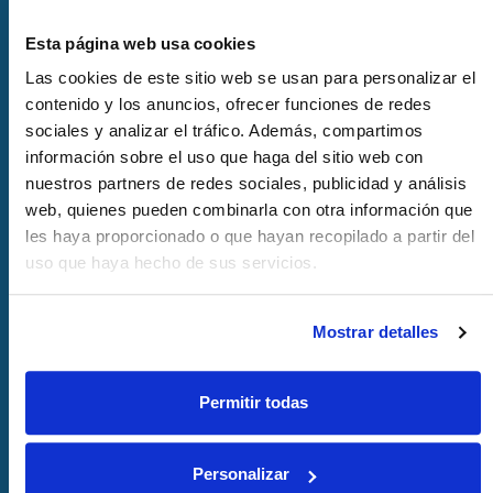
Esta página web usa cookies
Las cookies de este sitio web se usan para personalizar el
contenido y los anuncios, ofrecer funciones de redes
sociales y analizar el tráfico. Además, compartimos
información sobre el uso que haga del sitio web con
nuestros partners de redes sociales, publicidad y análisis
web, quienes pueden combinarla con otra información que
VB Group y Binter impulsan una
les haya proporcionado o que hayan recopilado a partir del
alianza estratégica para
uso que haya hecho de sus servicios.
promocionar Canarias como destino
de referencia para la industria
Mostrar detalles
audiovisual y del entretenimiento
30-06-2026
Permitir todas
Personalizar