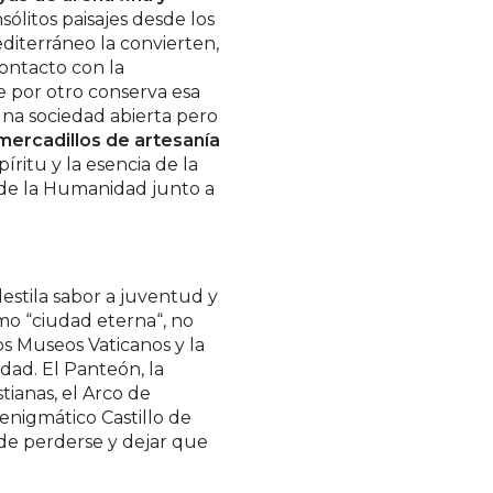
ólitos paisajes desde los
diterráneo la convierten,
contacto con la
e por otro conserva esa
Una sociedad abierta pero
mercadillos de artesanía
íritu y la esencia de la
o de la Humanidad junto a
estila sabor a juventud y
omo “ciudad eterna“, no
 los Museos Vaticanos y la
dad. El Panteón, la
tianas, el Arco de
l enigmático Castillo de
de perderse y dejar que