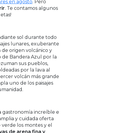
ares en agosto
. Pero
ir
. Te contamos algunos
etas!
radiante sol durante todo
isajes lunares, exuberante
a de origen volcánico y
vo de Bandera Azul por la
 rezuman sus pueblos,
ldeadas por la lava al
 tercer volcán más grande
pla uno de los paisajes
Humanidad.
na gastronomía increíble e
amplia y cuidada oferta
e verde los montes y el
yas de arena fina y