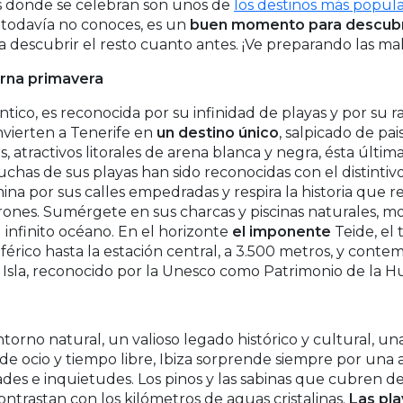
es donde se celebran son unos de
los destinos más popul
i todavía no conoces, es un
buen momento para descubr
 descubrir el resto cuanto antes. ¡Ve preparando las mal
terna primavera
ántico, es reconocida por su infinidad de playas y por su 
nvierten a Tenerife en
un destino único
, salpicado de pa
s, atractivos litorales de arena blanca y negra, ésta últim
Muchas de sus playas han sido reconocidas con el distinti
ina por sus calles empedradas y respira la historia que
erones. Sumérgete en sus charcas y piscinas naturales, mo
 infinito océano. En el horizonte
el imponente
Teide, el
férico hasta la estación central, a 3.500 metros, y contem
 Isla, reconocido por la Unesco como Patrimonio de la 
ntorno natural, un valioso legado histórico y cultural, u
 de ocio y tiempo libre, Ibiza sorprende siempre por una 
ades e inquietudes. Los pinos y las sabinas que cubren d
 contrastan con los kilómetros de aguas cristalinas.
Las pla