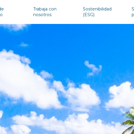
de
Trabaja con
Sostenibilidad
S
io
nosotros
(ESG)