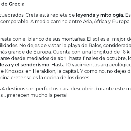
e de Grecia
 cuadrados, Creta está repleta de
leyenda y mitología
. E
ncomparable. A medio camino entre Asia, África y Europa 
rasta con el blanco de sus montañas. El sol es el mejor 
dades. No dejes de visitar la playa de Balos, considerada 
más grande de Europa. Cuenta con una longitud de 16 ki
arse desde mediados de abril hasta finales de octubre, lo
aleza y el senderismo
. Hasta 10 yacimientos arqueológic
de Knossos, en Heraklion, la capital. Y como no, no dejes 
ina cretense es la cocina de los dioses...
os 4 destinos son perfectos para descubrir durante este m
s… ¡merecen mucho la pena!