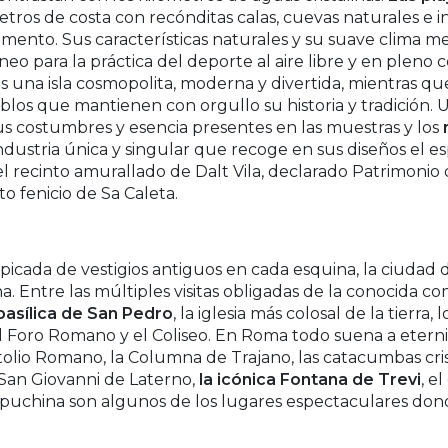
os de costa con recónditas calas, cuevas naturales e ins
mento. Sus características naturales y su suave clima me
neo para la práctica del deporte al aire libre y en pleno 
s una isla cosmopolita, moderna y divertida, mientras qu
blos que mantienen con orgullo su historia y tradición. 
sus costumbres y esencia presentes en las muestras y los
industria única y singular que recoge en sus diseños el esp
s el recinto amurallado de Dalt Vila, declarado Patrimoni
o fenicio de Sa Caleta.
icada de vestigios antiguos en cada esquina, la ciudad d
na. Entre las múltiples visitas obligadas de la conocida c
 basílica de San Pedro
, la iglesia más colosal de la tierra,
 el Foro Romano y el Coliseo. En Roma todo suena a eterni
tolio Romano, la Columna de Trajano, las catacumbas cris
e San Giovanni de Laterno,
la icónica Fontana de Trevi
, e
capuchina son algunos de los lugares espectaculares don