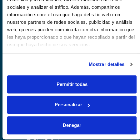
sociales y analizar el tráfico. Además, compartimos
Ver el mapa
información sobre el uso que haga del sitio web con
nuestros partners de redes sociales, publicidad y análisis
web, quienes pueden combinarla con otra información que
les haya proporcionado o que hayan recopilado a partir del
uso que haya hecho de sus servicios.
Las Palmas
Mostrar detalles
de Gran Canaria
Oficina atención productoras VB Play
Calle Buenos Aires 3,
Permitir todas
35002 Las Palmas de Gran Canaria
España
play@vbcorporate.com
Personalizar
Denegar
Ver el mapa