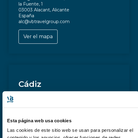
la Fuente, 1
03003 Alacant, Alicante
España
alc@vbtravelgroup.com
Ver el mapa
Cádiz
Business Travel Center Andalucía
C/ Algeciras, 1. Edificio Fenicia, planta 2 oficina
3A.
11011 Cádiz
Esta página web usa cookies
España
Las cookies de este sitio web se usan para personalizar el
cdz@vbcorporate.com
contenido y los anuncios, ofrecer funciones de redes