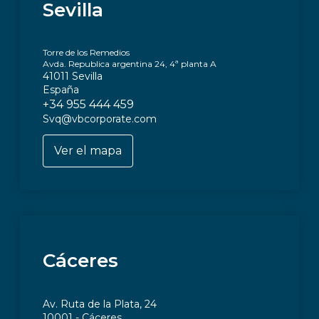
Sevilla
Torre de los Remedios
Avda. Republica argentina 24, 4ª planta A
41011 Sevilla
España
+34 955 444 459
Svq@vbcorporate.com
Ver el mapa
Cáceres
Av. Ruta de la Plata, 24
10001 - Cáceres