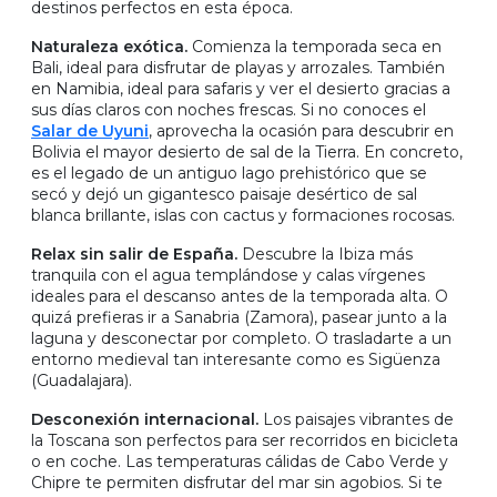
destinos perfectos en esta época.
Naturaleza exótica.
Comienza la temporada seca en
Bali, ideal para disfrutar de playas y arrozales. También
en Namibia, ideal para safaris y ver el desierto gracias a
sus días claros con noches frescas. Si no conoces el
Salar de Uyuni
, aprovecha la ocasión para descubrir en
Bolivia el mayor desierto de sal de la Tierra. En concreto,
es el legado de un antiguo lago prehistórico que se
secó y dejó un gigantesco paisaje desértico de sal
blanca brillante, islas con cactus y formaciones rocosas.
Relax sin salir de España.
Descubre la Ibiza más
tranquila con el agua templándose y calas vírgenes
ideales para el descanso antes de la temporada alta. O
quizá prefieras ir a Sanabria (Zamora), pasear junto a la
laguna y desconectar por completo. O trasladarte a un
entorno medieval tan interesante como es Sigüenza
(Guadalajara).
Desconexión internacional.
Los paisajes vibrantes de
la Toscana son perfectos para ser recorridos en bicicleta
o en coche. Las temperaturas cálidas de Cabo Verde y
Chipre te permiten disfrutar del mar sin agobios. Si te