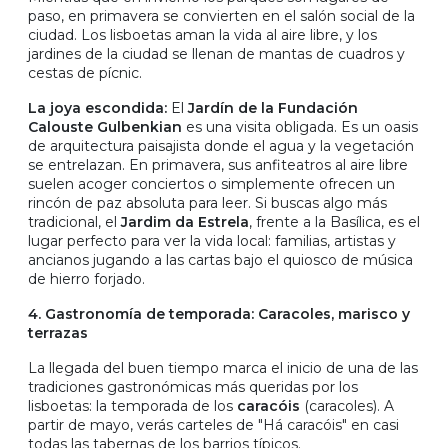
paso, en primavera se convierten en el salón social de la
ciudad. Los lisboetas aman la vida al aire libre, y los
jardines de la ciudad se llenan de mantas de cuadros y
cestas de pícnic.
La joya escondida:
El
Jardín de la Fundación
Calouste Gulbenkian
es una visita obligada. Es un oasis
de arquitectura paisajista donde el agua y la vegetación
se entrelazan. En primavera, sus anfiteatros al aire libre
suelen acoger conciertos o simplemente ofrecen un
rincón de paz absoluta para leer. Si buscas algo más
tradicional, el
Jardim da Estrela
, frente a la Basílica, es el
lugar perfecto para ver la vida local: familias, artistas y
ancianos jugando a las cartas bajo el quiosco de música
de hierro forjado.
4. Gastronomía de temporada: Caracoles, marisco y
terrazas
La llegada del buen tiempo marca el inicio de una de las
tradiciones gastronómicas más queridas por los
lisboetas: la temporada de los
caracóis
(caracoles). A
partir de mayo, verás carteles de "Há caracóis" en casi
todas las tabernas de los barrios típicos.