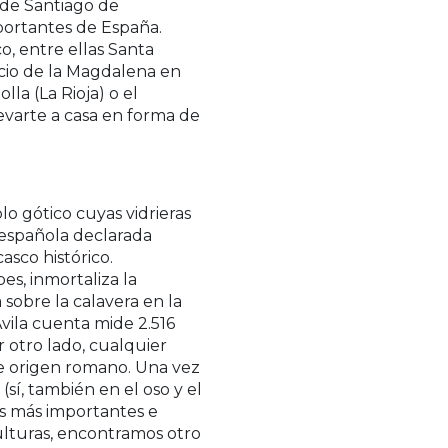
 de Santiago de
ortantes de España.
o, entre ellas Santa
acio de la Magdalena en
la (La Rioja) o el
evarte a casa en forma de
o gótico cuyas vidrieras
l española declarada
asco histórico.
es, inmortaliza la
 sobre la calavera en la
vila cuenta mide 2.516
 otro lado, cualquier
e origen romano. Una vez
sí, también en el oso y el
s más importantes e
ulturas, encontramos otro