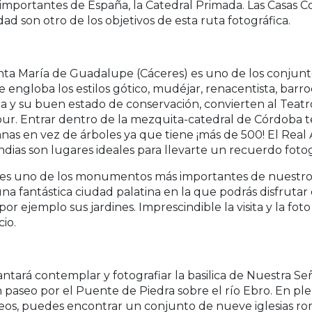
portantes de España, la Catedral Primada. Las Casas C
ad son otro de los objetivos de esta ruta fotográfica.
nta María de Guadalupe (Cáceres) es uno de los conjunt
engloba los estilos gótico, mudéjar, renacentista, barro
leza y su buen estado de conservación, convierten al Te
our. Entrar dentro de la mezquita-catedral de Córdoba t
 en vez de árboles ya que tiene ¡más de 500! El Real Al
Indias son lugares ideales para llevarte un recuerdo foto
es uno de los monumentos más importantes de nuestro pa
 una fantástica ciudad palatina en la que podrás disfrut
r ejemplo sus jardines. Imprescindible la visita y la foto
cio.
antará contemplar y fotografiar la basilica de Nuestra Señ
paseo por el Puente de Piedra sobre el río Ebro. En plen
neos, puedes encontrar un conjunto de nueve iglesias ro