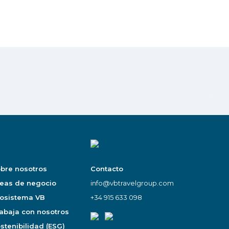
bre nosotros
Contacto
eas de negocio
info@vbtravelgroup.com
osistema VB
+34 915 633 098
abaja con nosotros
stenibilidad (ESG)