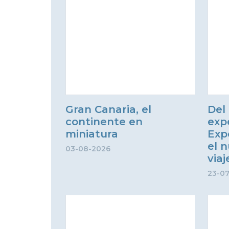
Gran Canaria, el
Del 
continente en
exp
miniatura
Exp
el n
03-08-2026
via
23-0