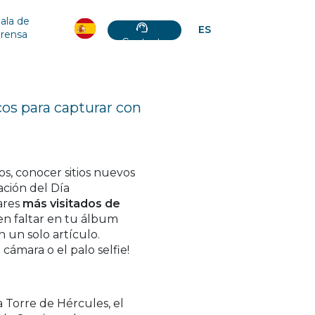
ala de
ES
prensa
Contacto
os para capturar con
os, conocer sitios nuevos
ación del Día
gares
más visitados de
n faltar en tu álbum
 un solo artículo.
 cámara o el palo selfie!
 Torre de Hércules, el