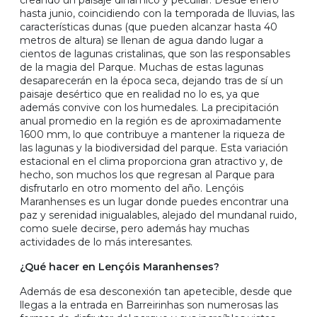
creando un paisaje dinámico y peculiar. Desde enero
hasta junio, coincidiendo con la temporada de lluvias, las
características dunas (que pueden alcanzar hasta 40
metros de altura) se llenan de agua dando lugar a
cientos de lagunas cristalinas, que son las responsables
de la magia del Parque. Muchas de estas lagunas
desaparecerán en la época seca, dejando tras de sí un
paisaje desértico que en realidad no lo es, ya que
además convive con los humedales. La precipitación
anual promedio en la región es de aproximadamente
1600 mm, lo que contribuye a mantener la riqueza de
las lagunas y la biodiversidad del parque. Esta variación
estacional en el clima proporciona gran atractivo y, de
hecho, son muchos los que regresan al Parque para
disfrutarlo en otro momento del año. Lençóis
Maranhenses es un lugar donde puedes encontrar una
paz y serenidad inigualables, alejado del mundanal ruido,
como suele decirse, pero además hay muchas
actividades de lo más interesantes.
¿Qué hacer en Lençóis Maranhenses?
Además de esa desconexión tan apetecible, desde que
llegas a la entrada en Barreirinhas son numerosas las