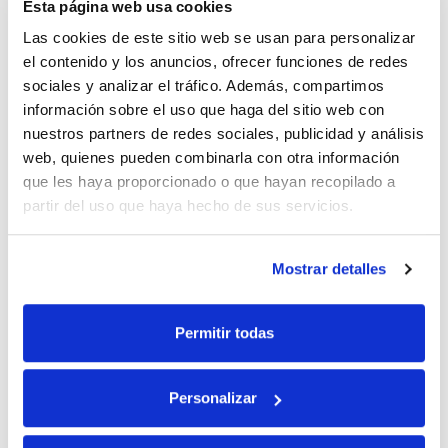
23-07-2026
Esta página web usa cookies
Las cookies de este sitio web se usan para personalizar
el contenido y los anuncios, ofrecer funciones de redes
sociales y analizar el tráfico. Además, compartimos
información sobre el uso que haga del sitio web con
nuestros partners de redes sociales, publicidad y análisis
web, quienes pueden combinarla con otra información
que les haya proporcionado o que hayan recopilado a
partir del uso que haya hecho de sus servicios.
¿Todavía no conoces Santiago
Mostrar detalles
de Compostela? Prepara tu
viaje hoy mismo
Permitir todas
16-07-2026
Personalizar