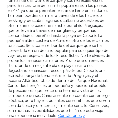
formas de disfrutar del parque y sus increíbles vistas
panorámicas. Una de las más populares son los paseos
en 4x4 ya que te permiten entrar de lleno en las dunas.
También puedes caminar a través de ellas haciendo
trekking y descubrir lagunas ocultas no accesibles de
otra manera, o pasear en lancha por el río Preguiças,
que te llevará a través de manglares y pequeñas
comunidades ribereñas hasta la playa de Caburé. La
pequeña aldea costera de Atins es otro de los reclamos
turísticos. Se sitúa en el borde del parque que se ha
convertido en un destino popular para cualquier tipo de
viajeros, en especial de los kitesurfistas. No te olvides de
probar los famosos camarones. Y si lo que quieres es
disfrutar de un relajante día de playa, mar o río,
degustando mariscos frescos, pásate por Caburé, una
estrecha franja de tierra entre el río Preguiças y el
océano Atlántico. Ubicado dentro del Parque Nacional,
Canto dos Lençóis es un pequeño y tradicional pueblo
de pescadores que orece una hermosa vista de los
campos de dunas. Curiosamente no cuenta con energía
eléctrica, pero hay restaurantes comunitarios que sirven
comida típica y ofrecen alojamiento sencillo. Como ves,
son muchas las posibilidades que harán de este viaje
una experiencia inolvidable.
Contáctanos y