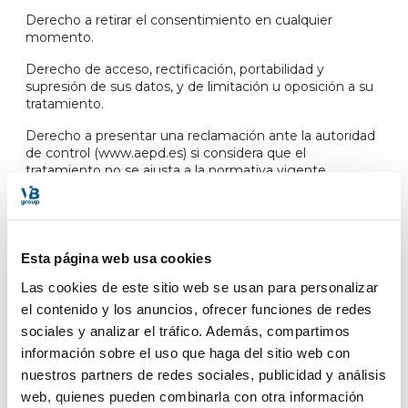
Derecho a retirar el consentimiento en cualquier
momento.
Derecho de acceso, rectificación, portabilidad y
supresión de sus datos, y de limitación u oposición a su
tratamiento.
Derecho a presentar una reclamación ante la autoridad
de control (www.aepd.es) si considera que el
tratamiento no se ajusta a la normativa vigente.
Datos de contacto para ejercer sus derechos
:
VB GLOBAL GROUP SL. Calle del Príncipe de Vergara
227 - 28016 Madrid (Madrid). E-mail:
Esta página web usa cookies
info@vbtravelgroup.com
Las cookies de este sitio web se usan para personalizar
2. CARÁCTER OBLIGATORIO
el contenido y los anuncios, ofrecer funciones de redes
O FACULTATIVO DE LA
sociales y analizar el tráfico. Además, compartimos
información sobre el uso que haga del sitio web con
INFORMACIÓN FACILITADA
nuestros partners de redes sociales, publicidad y análisis
POR EL USUARIO
web, quienes pueden combinarla con otra información