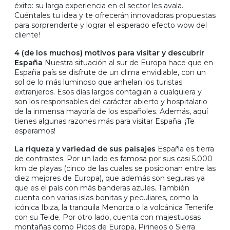
éxito: su larga experiencia en el sector les avala.
Cuéntales tu idea y te ofrecerán innovadoras propuestas
para sorprenderte y lograr el esperado efecto wow del
cliente!
4 (de los muchos) motivos para visitar y descubrir
España
Nuestra situación al sur de Europa hace que en
España país se disfrute de un clima envidiable, con un
sol de lo más luminoso que anhelan los turistas
extranjeros. Esos días largos contagian a cualquiera y
son los responsables del carácter abierto y hospitalario
de la inmensa mayoría de los españoles. Además, aquí
tienes algunas razones más para visitar España. ¡Te
esperamos!
La riqueza y variedad de sus paisajes
España es tierra
de contrastes. Por un lado es famosa por sus casi 5.000
km de playas (cinco de las cuales se posicionan entre las
diez mejores de Europa), que además son seguras ya
que es el país con más banderas azules. También
cuenta con varias islas bonitas y peculiares, como la
icónica Ibiza, la tranquila Menorca o la volcánica Tenerife
con su Teide. Por otro lado, cuenta con majestuosas
montañas como Picos de Europa, Pirineos o Sierra