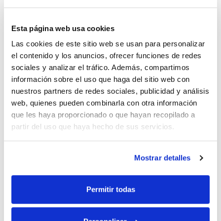
Del destino a la experiencia:
Godwana Experiences
identifica el nuevo criterio del
Esta página web usa cookies
viajero premium
Las cookies de este sitio web se usan para personalizar
23-07-2026
el contenido y los anuncios, ofrecer funciones de redes
sociales y analizar el tráfico. Además, compartimos
información sobre el uso que haga del sitio web con
nuestros partners de redes sociales, publicidad y análisis
web, quienes pueden combinarla con otra información
que les haya proporcionado o que hayan recopilado a
partir del uso que haya hecho de sus servicios.
Mostrar detalles
¿Todavía no conoces Santiago
Permitir todas
de Compostela? Prepara tu
viaje hoy mismo