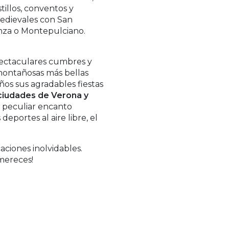
illos, conventos y
 medievales con San
enza o Montepulciano.
espectaculares cumbres y
 montañosas más bellas
ños sus agradables fiestas
ciudades de Verona y
n peculiar encanto
eportes al aire libre, el
aciones inolvidables.
 mereces!