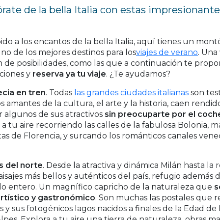
ate de la bella Italia con estas impresionante
do a los encantos de la bella Italia, aquí tienes un mon
o de los mejores destinos para los
viajes de verano
. Una
n de posibilidades, como las que a continuación te prop
pciones y
reserva ya tu viaje
. ¿Te ayudamos?
ecia en tren
. Todas
las grandes ciudades italianas
son tes
s amantes de la cultura, el arte y la historia, caen rendi
 algunos de sus atractivos
sin preocuparte por el coch
s a tu aire recorriendo las calles de la fabulosa Bolonia, 
 de Florencia, y surcando los románticos canales venec
os del norte
. Desde la atractiva y dinámica Milán hasta la
isajes más bellos y auténticos del país, refugio además d
o entero. Un magnífico capricho de la naturaleza que
s
rtístico y gastronómico
. Son muchas las postales que r
y sus fotogénicos lagos nacidos a finales de la Edad de
lpes. Explora a tu aire una tierra de naturaleza, obras m