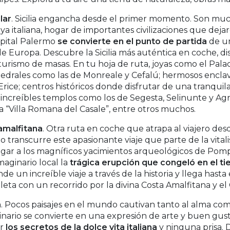
lar
. Sicilia engancha desde el primer momento. Son muc
joya italiana, hogar de importantes civilizaciones que de
apital Palermo
se convierte en el punto de partida
de un
de Europa. Descubre la Sicilia más auténtica en coche, 
turismo de masas. En tu hoja de ruta, joyas como el Pal
tedrales como las de Monreale y Cefalú; hermosos encla
rice; centros históricos donde disfrutar de una tranquila
 increíbles templos como los de Segesta, Selinunte y Ag
a “Villa Romana del Casale”, entre otros muchos.
amalfitana
. Otra ruta en coche que atrapa al viajero des
 transcurre este apasionante viaje que parte de la vitali
legar a los magníficos yacimientos arqueológicos de Pom
maginario local la
trágica erupción que congeló en el t
e un increíble viaje a través de la historia y llega hasta
eta con un recorrido por la divina Costa Amalfitana y el
a
. Pocos paisajes en el mundo cautivan tanto al alma com
tinario se convierte en una expresión de arte y buen gust
ir
los secretos de la dolce vita italiana
y ninguna prisa. 