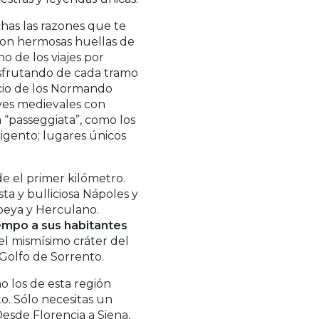
has las razones que te
jaron hermosas huellas de
o de los viajes por
disfrutando de cada tramo
acio de los Normando
ves medievales con
 “passeggiata”, como los
rigento; lugares únicos
de el primer kilómetro.
sta y bulliciosa Nápoles y
peya y Herculano.
iempo a sus habitantes
 el mismísimo cráter del
 Golfo de Sorrento.
o los de esta región
o. Sólo necesitas un
Desde Florencia a Siena,