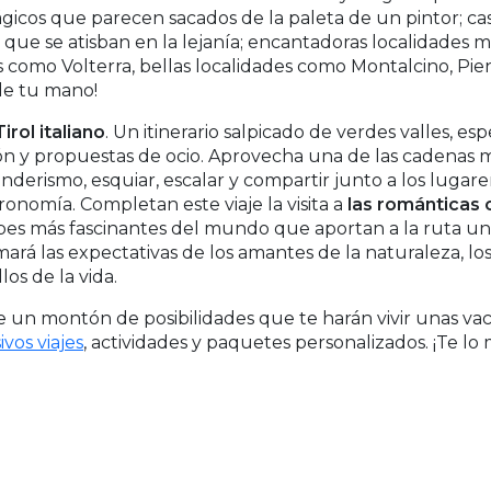
icos que parecen sacados de la paleta de un pintor; cast
s, que se atisban en la lejanía; encantadoras localidades
s como Volterra, bellas localidades como Montalcino, Pi
 de tu mano!
irol italiano
. Un itinerario salpicado de verdes valles, 
ión y propuestas de ocio. Aprovecha una de las cadenas
derismo, esquiar, escalar y compartir junto a los lugare
tronomía. Completan este viaje la visita a
las románticas 
urbes más fascinantes del mundo que aportan a la ruta u
rá las expectativas de los amantes de la naturaleza, los d
los de la vida.
ene un montón de posibilidades que te harán vivir unas vac
vos viajes
, actividades y paquetes personalizados. ¡Te lo