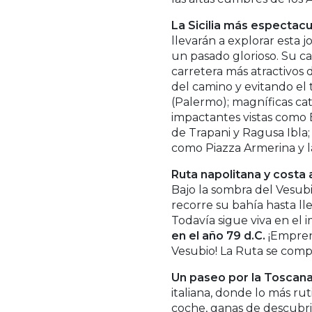
La Sicilia más espectacu
llevarán a explorar esta 
un pasado glorioso. Su c
carretera más atractivos 
del camino y evitando el 
(Palermo); magníficas ca
impactantes vistas como E
de Trapani y Ragusa Ibla;
como Piazza Armerina y l
Ruta napolitana y costa 
Bajo la sombra del Vesubio
recorre su bahía hasta l
Todavía sigue viva en el i
en el año 79 d.C.
¡Emprend
Vesubio! La Ruta se compl
Un paseo por la Toscan
italiana, donde lo más ru
coche, ganas de descubr