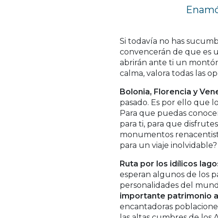
Enamór
Si todavía no has sucumbi
convencerán de que es un
abrirán ante ti un montó
calma, valora todas las o
Bolonia, Florencia y Ven
pasado. Es por ello que lo
Para que puedas conocer
para ti, para que disfrute
monumentos renacentistas
para un viaje inolvidable?
Ruta por los idílicos lag
esperan algunos de los pa
personalidades del mund
importante patrimonio a
encantadoras poblaciones 
las altas cumbres de los A