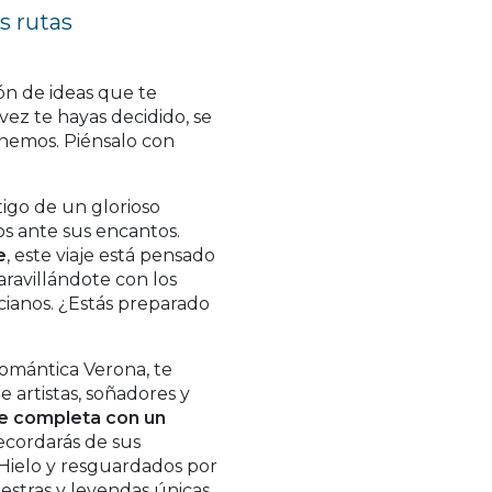
s rutas
tón de ideas que te
 vez te hayas decidido, se
onemos. Piénsalo con
tigo de un glorioso
dos ante sus encantos.
e
, este viaje está pensado
maravillándote con los
ianos. ¿Estás preparado
 romántica Verona, te
e artistas, soñadores y
e completa con un
ecordarás de sus
 Hielo y resguardados por
aestras y leyendas únicas.