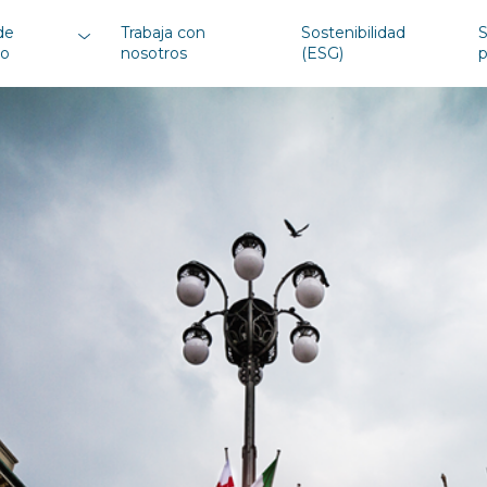
de
Trabaja con
Sostenibilidad
S
io
nosotros
(ESG)