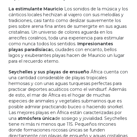
La estimulante Mauricio
Los sonidos de la música y los
cánticos locales hechizan al viajero con sus melodías y
tradiciones, casi tanto como deslizar suavemente los
pies sobre arena fina antes de sumergirte en sus aguas
cristalinas. Un universo de colores aguarda en los
arrecifes coralinos, toda una experiencia para estimular
como nunca todos los sentidos.
Impresionantes
playas paradisíaca
s, ciudades con encanto, bellos
lagos y exuberantes playas hacen de Mauricio un lugar
para el recuerdo eterno.
Seychelles y sus playas de ensueño
África cuenta con
una cantidad considerable de playas tropicales
hermosas y con unas aguas turquesas perfectas para
practicar deportes acuáticos como el windsurf. Además
de esto, el mar de África es el hogar de muchas
especies de animales y vegetales submarinos que es
posible admirar practicando buceo o haciendo snorkel.
Las mejores playas en África están caracterizadas por
una
atmósfera única
de sosiego y jovialidad. Seychelles
tiene ni más ni menos que 115. Pequeños rincones
donde formaciones rocosas únicas se funden
directamente con playas de ensueño y aguas cristalinas