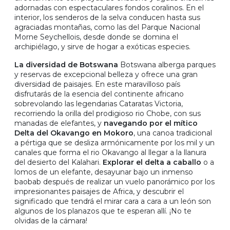
adornadas con espectaculares fondos coralinos. En el
interior, los senderos de la selva conducen hasta sus
agraciadas montañas, como las del Parque Nacional
Morne Seychellois, desde donde se domina el
archipiélago, y sirve de hogar a exóticas especies.
La diversidad de Botswana
Botswana alberga parques
y reservas de excepcional belleza y ofrece una gran
diversidad de paisajes. En este maravilloso país
disfrutarás de la esencia del continente africano
sobrevolando las legendarias Cataratas Victoria,
recorriendo la orilla del prodigioso rio Chobe, con sus
manadas de elefantes, y
navegando por el mítico
Delta del Okavango en Mokoro
, una canoa tradicional
a pértiga que se desliza armónicamente por los mil y un
canales que forma el rio Okavango al llegar a la llanura
del desierto del Kalahari.
Explorar el delta a caballo
o a
lomos de un elefante, desayunar bajo un inmenso
baobab después de realizar un vuelo panorámico por los
impresionantes paisajes de Africa, y descubrir el
significado que tendrá el mirar cara a cara a un león son
algunos de los planazos que te esperan allí. ¡No te
olvidas de la cámara!