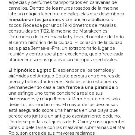
especias y perfumes transportados en caravanas de
camellos. Dentro de los muros rosados de la medina
late un mágico laberinto de callejuelas que desemboca
en
exuberantes jardines
y conducen a bulliciosos
zocos. Rodeada por unos 19 kilómetros de murallas
construidas en 1122, la medina de Marrakech es
Patrimonio de la Humanidad y lleva el nombre de todo
el centro histórico de la ciudad. El corazón de la ciudad
es la plaza Jemaa-el-Fna, un extraordinario lugar de
reunión y centro social por excelencia, que ofrece cada
atardecer escenas que evocan tiempos medievales.
El hipnótico Egipto
El esplendor de los templos y
pirámides del Antiguo Egipto perdura entre mares de
arena y bellos atardeceres. Solo pisando esta tierra y
permaneciendo cara a cara
frente a una pirámide
o
una esfinge uno toma conciencia real de sus
dimensiones y magnificencia. Pero Egipto no es solo
desierto, ¡es mucho más. El mayor de los descansos
está asegurado sobre una hamaca en una playa que
parece oro junto a un antiguo asentamiento beduino.
Perderse por las callejuelas de El Cairo y sus sugerentes
cafés, o deleitarse con las maravillas submarinas del Mar
Rojo, son otros de sus mayores reclamos.