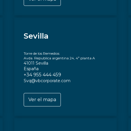
Sevilla
Torre de los Remedios
Avda. Republica argentina 24, 4ª planta A
41011 Sevilla
España
+34 955 444 459
Svq@vbcorporate.com
Ver el mapa