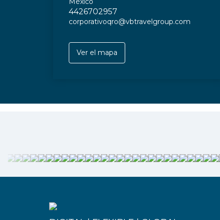
México
4426702957
corporativoqro@vbtravelgroup.com
Ver el mapa