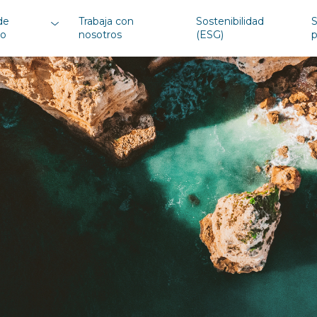
de
Trabaja con
Sostenibilidad
S
io
nosotros
(ESG)