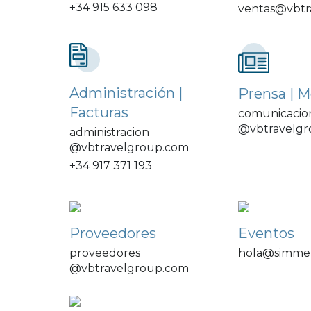
+34 915 633 098
ventas@vbtr
Administración |
Prensa | M
Facturas
comunicacio
@vbtravelg
administracion
@vbtravelgroup.com
+34 917 371 193
Proveedores
Eventos
proveedores
hola@simme
@vbtravelgroup.com