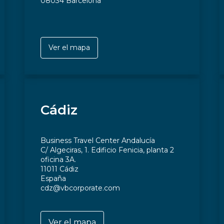
08034 Barcelona
Ver el mapa
Cádiz
Business Travel Center Andalucía
C/ Algeciras, 1. Edificio Fenicia, planta 2
oficina 3A.
11011 Cádiz
España
cdz@vbcorporate.com
Ver el mapa