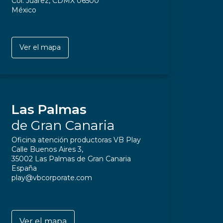
Col. Juárez, CDMX 06500
México
Ver el mapa
Las Palmas
de Gran Canaria
Oficina atención productoras VB Play
Calle Buenos Aires 3,
35002 Las Palmas de Gran Canaria
España
play@vbcorporate.com
Ver el mapa